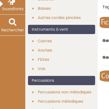
Ta
Basses
Soundfonts
Autres cordes pincées
Fi
Instruments à vent
Rechercher
Ga
Cuivres
Anches
Ga
Flûtes
Voix
Co
Percussions
Percussions non mélodiques
Percussions mélodiques