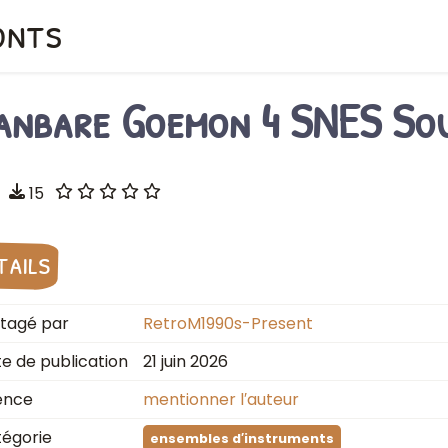
onts
anbare Goemon 4 SNES So
15
tails
tagé par
RetroM1990s-Present
e de publication
21 juin 2026
ence
mentionner l′auteur
égorie
ensembles d′instruments