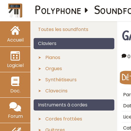
Polyphone
Soundf
G
Toutes les soundfonts
Accueil
Claviers
0
Pianos
Logiciel
Orgues
Dé
Synthétiseurs
Doc.
Clavecins
Par
Instruments à cordes
Dat
Forum
Lic
Cordes frottées
Cat
Guitares