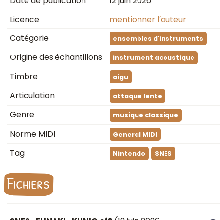
Date de publication
12 juin 2026
Licence
mentionner l′auteur
Catégorie
ensembles d′instruments
Origine des échantillons
instrument acoustique
Timbre
aigu
Articulation
attaque lente
Genre
musique classique
Norme MIDI
General MIDI
Tag
Nintendo
SNES
Fichiers