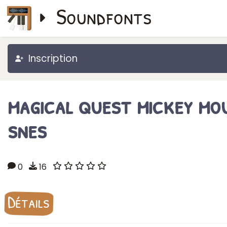
Soundfonts
Inscription
magical quest mickey mo
snes
0
16
Détails