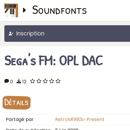
Soundfonts
Inscription
Sega's FM: OPL DAC
0
12
Détails
Partagé par
RetroM1990s-Present