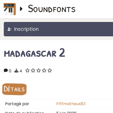
Soundfonts
Inscription
madagascar 2
0
4
Détails
Partagé par
Ffffmatheus83