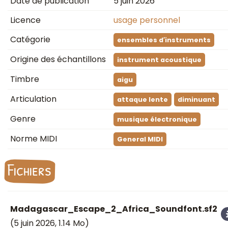
Date de publication
5 juin 2026
Licence
usage personnel
Catégorie
ensembles d′instruments
Origine des échantillons
instrument acoustique
Timbre
aigu
Articulation
attaque lente
diminuant
Genre
musique électronique
Norme MIDI
General MIDI
Fichiers
Madagascar_Escape_2_Africa_Soundfont.sf2
(
5 juin 2026
, 1.14 Mo)