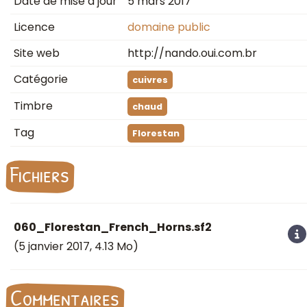
Date de mise à jour
5 mars 2017
Licence
domaine public
Site web
http://nando.oui.com.br
Catégorie
cuivres
Timbre
chaud
Tag
Florestan
Fichiers
060_Florestan_French_Horns.sf2
(
5 janvier 2017
, 4.13 Mo)
Commentaires