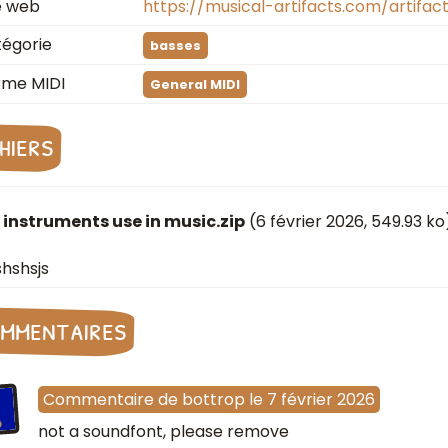
e web
https://musical-artifacts.com/artifact
égorie
basses
rme MIDI
General MIDI
chiers
instruments use in music.zip
(
6 février 2026
, 549.93 ko
hshsjs
mmentaires
Commentaire
de
bottrop
le
7 février 2026
not a soundfont, please remove