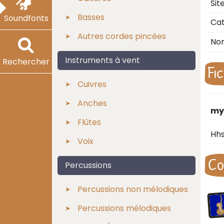
Sit
Basses
Soundfonts
Cat
Autres cordes pincées
No
Instruments à vent
Rechercher
Fi
Cuivres
Anches
my 
Flûtes
Hhs
Voix
Co
Percussions
Percussions non mélodiques
Percussions mélodiques