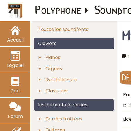
Polyphone
Soundf
M
Toutes les soundfonts
Accueil
Claviers
1
Pianos
Logiciel
Orgues
Dé
Synthétiseurs
Doc.
Clavecins
Par
Instruments à cordes
Dat
Forum
Cordes frottées
Lic
Guitares