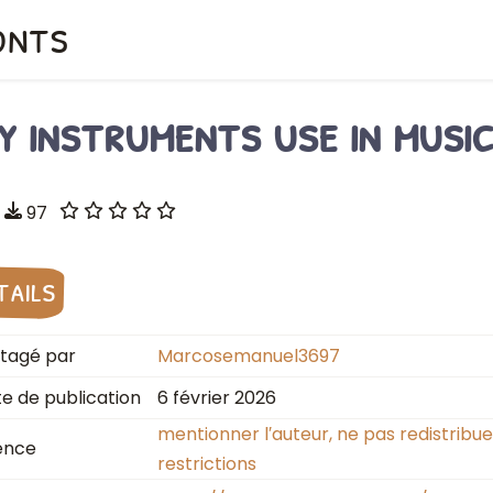
onts
y instruments use in musi
97
tails
tagé par
Marcosemanuel3697
e de publication
6 février 2026
mentionner l′auteur, ne pas redistribu
ence
restrictions