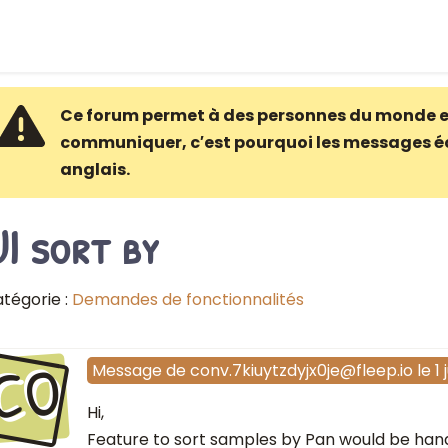
Ce forum permet à des personnes du monde e
communiquer, c′est pourquoi les messages é
anglais.
I sort by
tégorie :
Demandes de fonctionnalités
CO
Message
de
conv.7kiuytzdyjx0je@fleep.io
le
1 
Hi,
Feature to sort samples by Pan would be handy