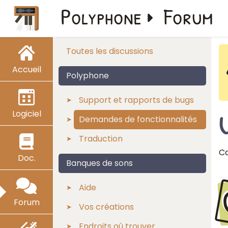
Polyphone
Forum
Toutes les discussions
Accueil
Polyphone
Support et rapports de bugs
Logiciel
U
Demandes de fonctionnalités
Traduction
Ca
Doc.
Banques de sons
Aide
Forum
Vos créations
Endroits où trouver