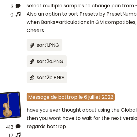
select multiple samples to change pan from 
3
Also an option to sort Presets by PresetNum
0
when Banks=articulations in GM compatibles, 
Cheers
sort1.PNG
sort2a.PNG
sort2b.PNG
Message
de
bottrop
le
6 juillet 2022
have you ever thought about using the Globa
then you wont have to wait for the next versio
regards bottrop
413
17