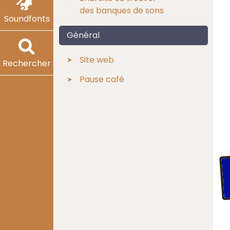
des banques de sons
Soundfonts
Général
Site web
Rechercher
Pause café