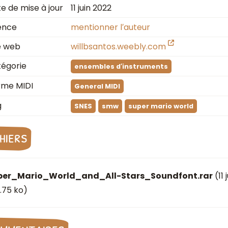
e de mise à jour
11 juin 2022
ence
mentionner l′auteur
e web
willbsantos.weebly.com
égorie
ensembles d′instruments
rme MIDI
General MIDI
g
SNES
smw
super mario world
chiers
per_Mario_World_and_All-Stars_Soundfont.rar
(
11
.75 ko)