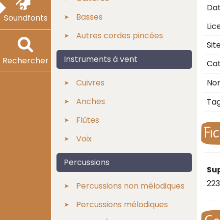
Dat
Basses
Soundfonts
Lic
Autres cordes pincées
Sit
Instruments à vent
Rechercher
Cat
Cuivres
No
Anches
Ta
Flûtes
Fi
Voix
Percussions
Su
223
Percussions non mélodiques
Percussions mélodiques