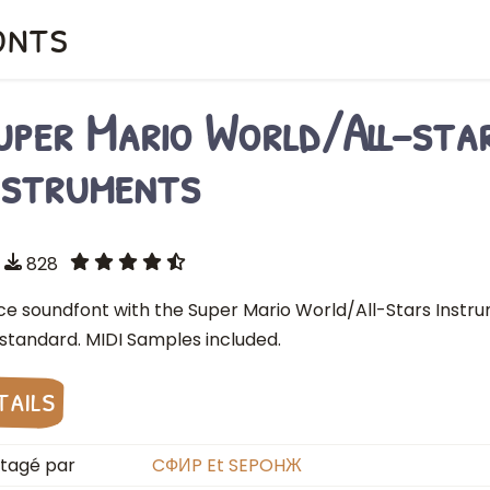
onts
uper Mario World/All-sta
nstruments
828
ice soundfont with the Super Mario World/All-Stars Instr
standard. MIDI Samples included.
tails
tagé par
CФИP Et SEPOHЖ