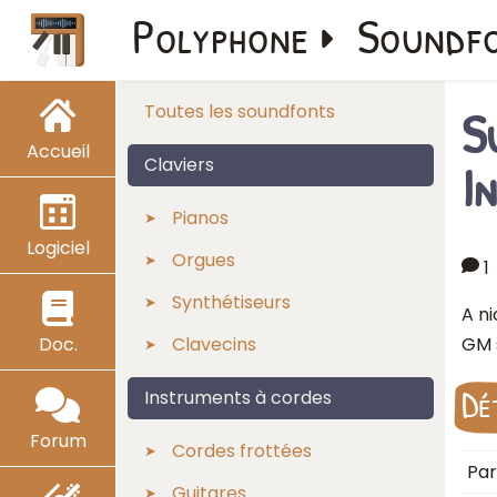
Polyphone
Soundf
S
Toutes les soundfonts
Accueil
I
Claviers
Pianos
Logiciel
Orgues
1
Synthétiseurs
A n
Doc.
Clavecins
GM 
Dé
Instruments à cordes
Forum
Cordes frottées
Par
Guitares