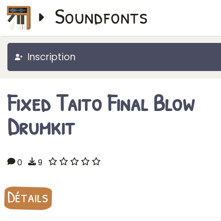
Soundfonts
Inscription
Fixed Taito Final Blow
Drumkit
0
9
Détails