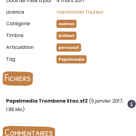
Date de mise à jour
4 mars 2017
Licence
mentionner l′auteur
Catégorie
cuivres
Timbre
brillant
Articulation
percussif
Tag
Papelmedia
Fichiers
Papelmedia Trombone Stac.sf2
(
5 janvier 2017
,
1.99 Mo)
Commentaires