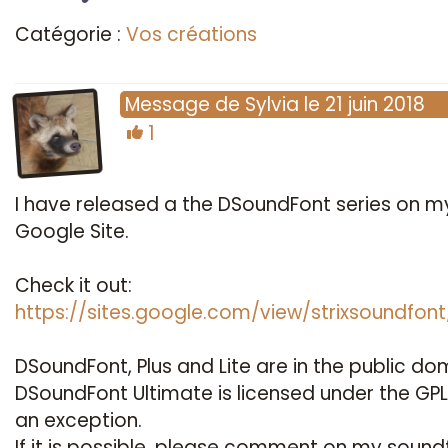
Catégorie :
Vos créations
Message
de
Sylvia
le
21 juin 2018
1
I have released a the DSoundFont series on m
Google Site.
Check it out:
https://sites.google.com/view/strixsoundfont
DSoundFont, Plus and Lite are in the public do
DSoundFont Ultimate is licensed under the GPL
an exception.
If it is possible, please comment on my sound