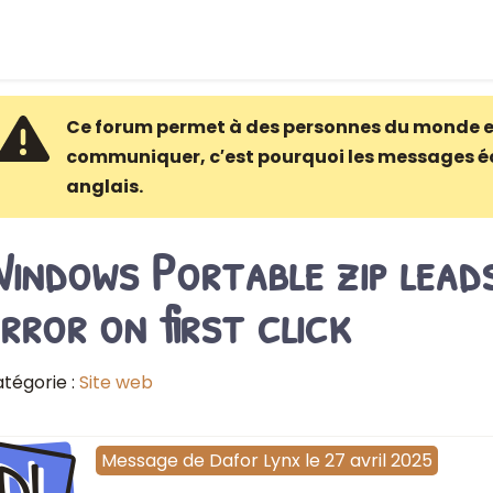
Ce forum permet à des personnes du monde e
communiquer, c′est pourquoi les messages é
anglais.
indows Portable zip lead
rror on first click
tégorie :
Site web
DL
Message
de
Dafor Lynx
le
27 avril 2025