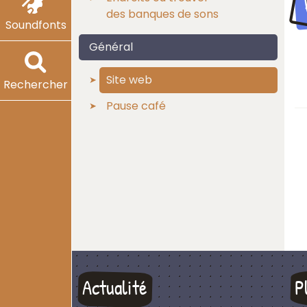
des banques de sons
Soundfonts
Général
Site web
Rechercher
Pause café
Actualité
P