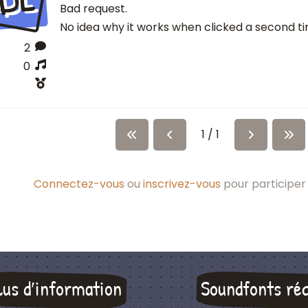
Bad request.
No idea why it works when clicked a second ti
2
0
1 / 1
Connectez-vous
ou
inscrivez-vous
pour participer 
lus d′information
Soundfonts ré