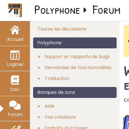
Polyphone
Forum
Toutes les discussions
Accueil
Polyphone
Support et rapports de bugs
Logiciel
W
Demandes de fonctionnalités
Traduction
e
Doc.
Banques de sons
Ca
Aide
Forum
Vos créations
Endroits où trouver