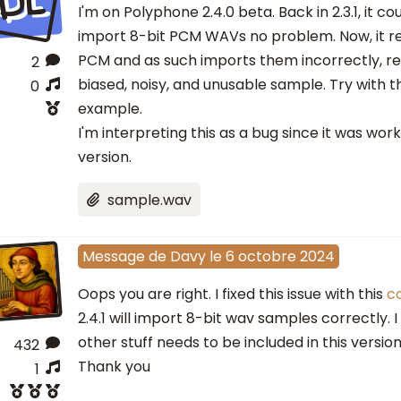
I'm on Polyphone 2.4.0 beta. Back in 2.3.1, it c
import 8-bit PCM WAVs no problem. Now, it r
PCM and as such imports them incorrectly, resu
2
biased, noisy, and unusable sample. Try with t
0
example.
I'm interpreting this as a bug since it was worki
version.
sample.wav
Message
de
Davy
le
6 octobre 2024
Oops you are right. I fixed this issue with this
c
2.4.1 will import 8-bit wav samples correctly. I
other stuff needs to be included in this version
432
Thank you
1