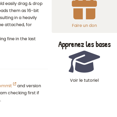
ould easily drag & drop
eads them as 16-bit
lting in a heavily
he attached, for
Faire un don
ng fine in the last
Apprenez les bases
Voir le tutoriel
ommit
and version
 am checking first if
.