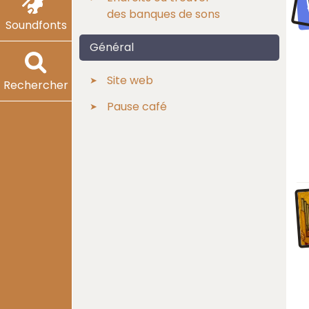
des banques de sons
Soundfonts
Général
Site web
Rechercher
Pause café