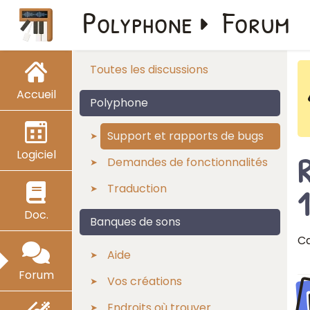
Polyphone
Forum
Toutes les discussions
Accueil
Polyphone
Support et rapports de bugs
Logiciel
R
Demandes de fonctionnalités
Traduction
Doc.
Banques de sons
Ca
Aide
Forum
Vos créations
Endroits où trouver