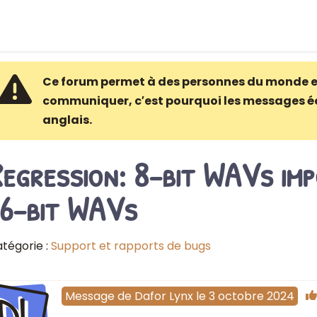
Ce forum permet à des personnes du monde e
communiquer, c′est pourquoi les messages é
anglais.
egression: 8-bit WAVs im
16-bit WAVs
tégorie :
Support et rapports de bugs
DL
Message
de
Dafor Lynx
le
3 octobre 2024