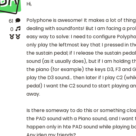
Hi,
Polyphone is awesome! It makes a lot of thin
61
dealing with soundfonts! But I am facing a pro
0
easy way to solve: I need to configure Polypho
only play the leftmost key that I pressed in th
the sustain pedal; if I release the sustain pedal
sound (as it usually does), but if I am holding 
the piano (for example) the keys D3, F3 and G7
play the D3 sound... then later if I play C2 (while
pedal) I want the C2 sound to start playing a
away.
Is there someway to do this or something close
the PAD sound with a Piano sound, and I want 
happen only in hte PAD sound while playing b
Any idea my friends?