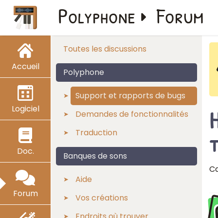
Polyphone
Forum
Toutes les discussions
Accueil
Polyphone
Support et rapports de bugs
Logiciel
Demandes de fonctionnalités
Traduction
t
Doc.
Banques de sons
Ca
Aide
Forum
Vos créations
Endroits où trouver