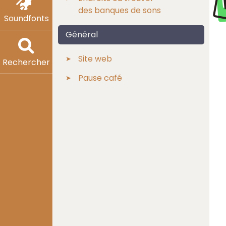
des banques de sons
Soundfonts
Général
Site web
Rechercher
Pause café