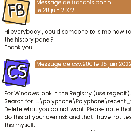
FB
Message
de
francois bonin
le
28 juin 2022
Hi everybody , could someone tells me how to
the history panel?
Thank you
CS
Message
de
csw900
le
28 juin 202
For Windows look in the Registry (use regedit).
Search for ....\polyphone\Polyphone\recent_f
Delete what you do not want. Please note tha
do this at your own risk and that I have not te
this myself.