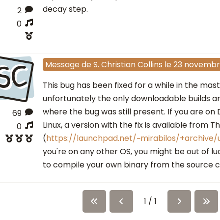
decay step.
2
0
SC
Message
de
S. Christian Collins
le
23 novembr
This bug has been fixed for a while in the mas
unfortunately the only downloadable builds a
where the bug was still present. If you are 
69
Linux, a version with the fix is available from 
0
(
https://launchpad.net/~mirabilos/+archive
you're on any other OS, you might be out of lu
to compile your own binary from the source c
1 / 1