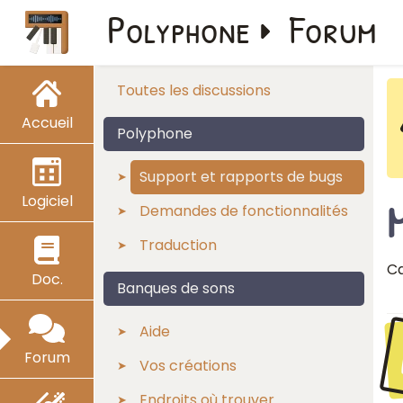
Polyphone
Forum
Toutes les discussions
Accueil
Polyphone
Support et rapports de bugs
Logiciel
Demandes de fonctionnalités
Traduction
Ca
Doc.
Banques de sons
Aide
Forum
Vos créations
Endroits où trouver