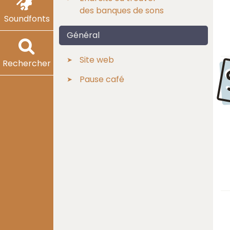
des banques de sons
Soundfonts
Général
Site web
Rechercher
Pause café