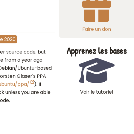
Faire un don
e 2020
Apprenez les bases
ter source code, but
re from a year ago
on Debian/Ubuntu-based
Thorsten Glaser's PPA
/ubuntu/ppa/
). If
Voir le tutoriel
ck unless you are able
ode.