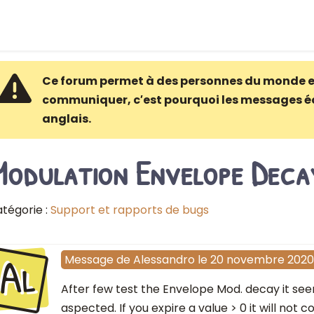
Ce forum permet à des personnes du monde e
communiquer, c′est pourquoi les messages é
anglais.
Modulation Envelope Deca
tégorie :
Support et rapports de bugs
Al
Message
de
Alessandro
le
20 novembre 2020
After few test the Envelope Mod. decay it se
aspected. If you expire a value > 0 it will not c