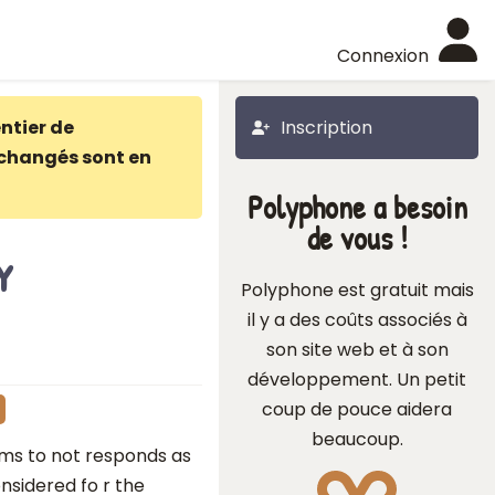
Connexion
ntier de
Inscription
changés sont en
Polyphone a besoin
de vous !
y
Polyphone est gratuit mais
il y a des coûts associés à
son site web et à son
développement. Un petit
coup de pouce aidera
beaucoup.
ems to not responds as
onsidered fo r the