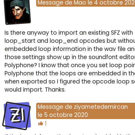
Message
de
Mao
le
4 octobre 20
Is there anyway to import an existing SFZ with
loop_start and loop_end opcodes but witho
embedded loop information in the wav file a
those settings show up in the soundfont editor
Polyphone? I know that once you set loop poin
Polyphone that the loops are embedded in t
when exported so I figured the opcode loop s
would import. Thanks.
ZI
Message
de
ziyametedemircan
le
5 octobre 2020
1