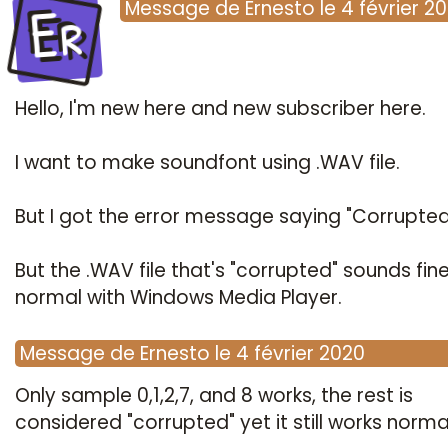
Er
Message
de
Ernesto
le
4 février 2
Hello, I'm new here and new subscriber here.
I want to make soundfont using .WAV file.
But I got the error message saying "Corrupted 
But the .WAV file that's "corrupted" sounds fin
normal with Windows Media Player.
Message
de
Ernesto
le
4 février 2020
Only sample 0,1,2,7, and 8 works, the rest is
considered "corrupted" yet it still works normal