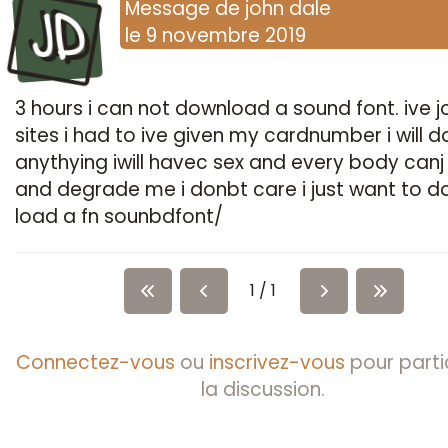
JD
Message
de
john dale
le
9 novembre 2019
3 hours i can not download a sound font. ive j
sites i had to ive given my cardnumber i will d
anythying iwill havec sex and every body canj
and degrade me i donbt care i just want to 
load a fn sounbdfont/
1 / 1
Connectez-vous
ou
inscrivez-vous
pour parti
la discussion.