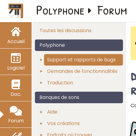
Polyphone
Forum
Toutes les discussions
Accueil
Polyphone
Support et rapports de bugs
Logiciel
d
Demandes de fonctionnalités
Traduction
Doc.
Banques de sons
Ca
Aide
Forum
Vos créations
Endroits où trouver