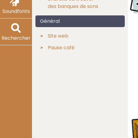
des banques de sons
Soundfonts
Général
Site web
Rechercher
Pause café