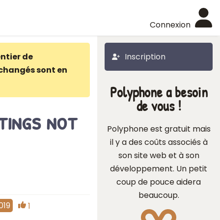
Connexion
ntier de
Inscription
changés sont en
Polyphone a besoin
de vous !
tings not
Polyphone est gratuit mais
il y a des coûts associés à
son site web et à son
développement. Un petit
coup de pouce aidera
beaucoup.
019
1