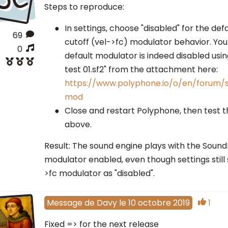
Steps to reproduce:
In settings, choose "disabled" for the defa
69
cutoff (vel->fc) modulator behavior. You
0
default modulator is indeed disabled usin
test 01.sf2" from the attachment here:
https://www.polyphone.io/o/en/forum/s
mod
Close and restart Polyphone, then test
above.
Result: The sound engine plays with the Sound
modulator enabled, even though settings still
>fc modulator as "disabled".
Message
de
Davy
le
10 octobre 2019
1
Fixed => for the next release