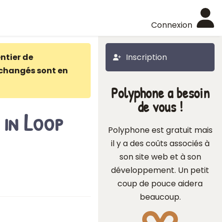
Connexion
ntier de
Inscription
changés sont en
Polyphone a besoin
de vous !
 in Loop
Polyphone est gratuit mais
il y a des coûts associés à
son site web et à son
développement. Un petit
coup de pouce aidera
beaucoup.