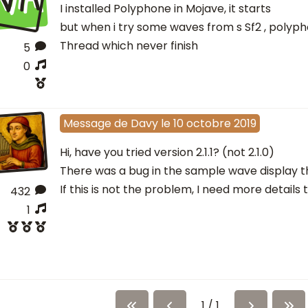
I installed Polyphone in Mojave, it starts
but when i try some waves from s Sf2 , polyph
Thread which never finish
5
0
Message
de
Davy
le
10 octobre 2019
Hi, have you tried version 2.1.1? (not 2.1.0)
There was a bug in the sample wave display th
If this is not the problem, I need more details 
432
1
1 / 1