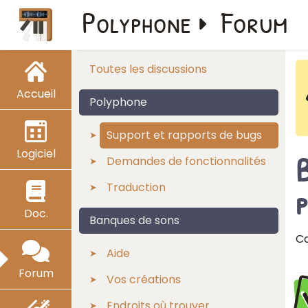
Polyphone
Forum
Toutes les discussions
Accueil
Polyphone
Support et rapports de bugs
Logiciel
B
Demandes de fonctionnalités
Traduction
p
Doc.
Banques de sons
Ca
Aide
Forum
Vos créations
Endroits où trouver