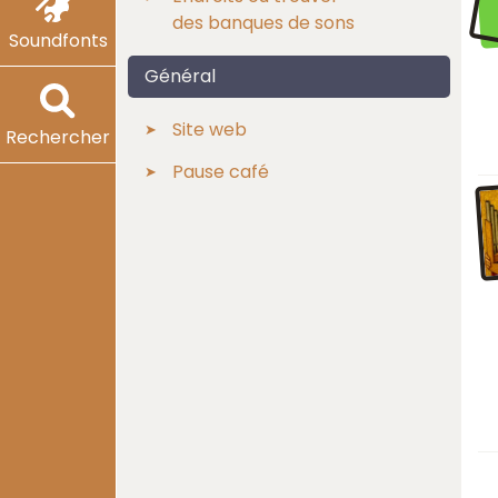
des banques de sons
Soundfonts
Général
Site web
Rechercher
Pause café