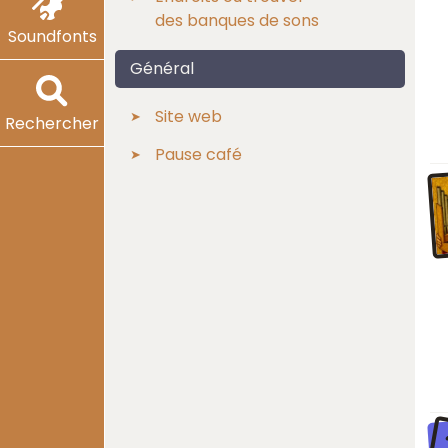
des banques de sons
Soundfonts
Général
Site web
Rechercher
Pause café