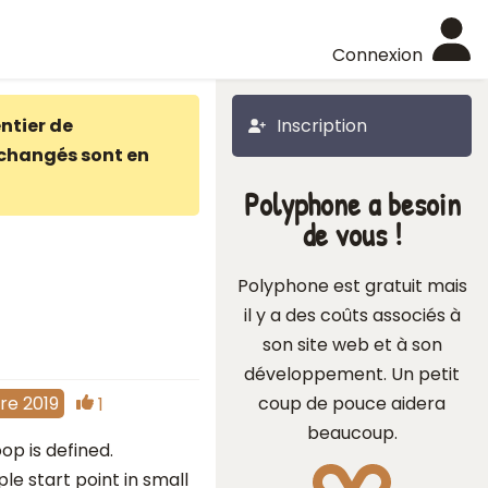
Connexion
ntier de
Inscription
changés sont en
Polyphone a besoin
de vous !
Polyphone est gratuit mais
il y a des coûts associés à
son site web et à son
développement. Un petit
coup de pouce aidera
re 2019
1
beaucoup.
p is defined.
e start point in small