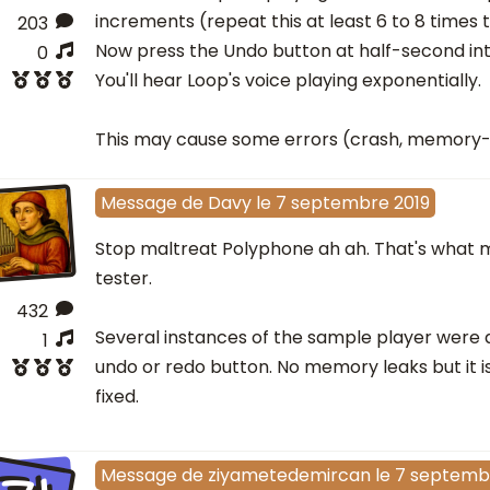
increments (repeat this at least 6 to 8 times t
203
Now press the Undo button at half-second int
0
You'll hear Loop's voice playing exponentially.
This may cause some errors (crash, memory-le
Message
de
Davy
le
7 septembre 2019
Stop maltreat Polyphone ah ah. That's what 
tester.
432
Several instances of the sample player were
1
undo or redo button. No memory leaks but it i
fixed.
Message
de
ziyametedemircan
le
7 septemb