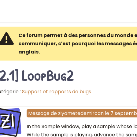
Ce forum permet à des personnes du monde e
communiquer, c′est pourquoi les messages é
anglais.
[2.1] LoopBug2
tégorie :
Support et rapports de bugs
ZI
Message
de
ziyametedemircan
le
7 septemb
In the Sample window, play a sample whose loo
While the sample is playing, advance the sampl