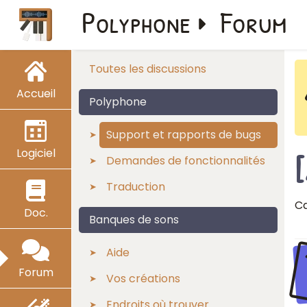
Polyphone
Forum
Toutes les discussions
Accueil
Polyphone
Support et rapports de bugs
Logiciel
Demandes de fonctionnalités
Traduction
Ca
Doc.
Banques de sons
Aide
Forum
Vos créations
Endroits où trouver