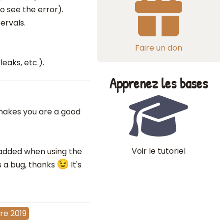
o see the error).
ervals.
Faire un don
aks, etc.).
Apprenez les bases
makes you are a good
Voir le tutoriel
 added when using the
s a bug, thanks
It's
re 2019