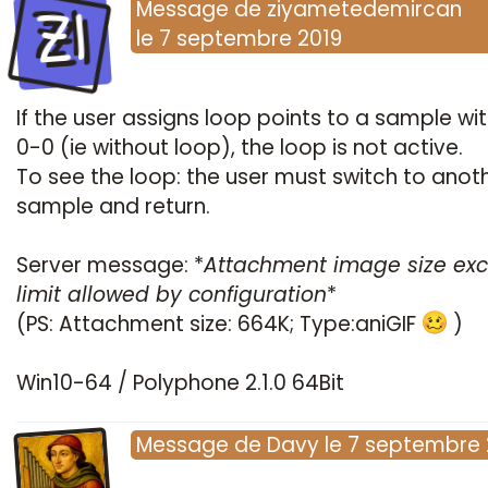
ZI
Message
de
ziyametedemircan
le
7 septembre 2019
If the user assigns loop points to a sample wi
0-0 (ie without loop), the loop is not active.
To see the loop: the user must switch to anot
sample and return.
Server message: *
Attachment image size ex
limit allowed by configuration
*
(PS: Attachment size: 664K; Type:aniGIF
)
Win10-64 / Polyphone 2.1.0 64Bit
Message
de
Davy
le
7 septembre 