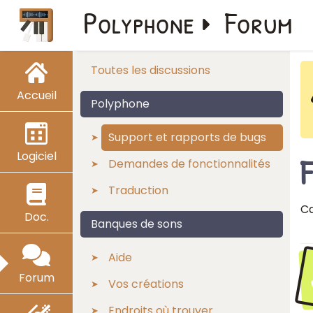
Polyphone
Forum
Toutes les discussions
Accueil
Polyphone
Support et rapports de bugs
Logiciel
F
Demandes de fonctionnalités
Traduction
Ca
Doc.
Banques de sons
Aide
Forum
Vos créations
Endroits où trouver