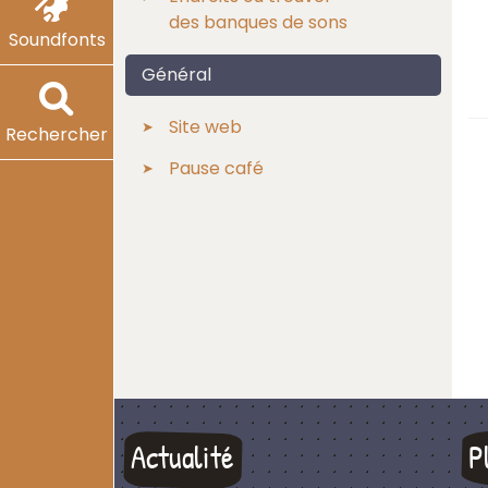
des banques de sons
Soundfonts
Général
Site web
Rechercher
Pause café
Actualité
P