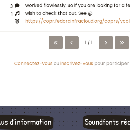
worked flawlessly. So if you are looking for a f
3
wish to check that out. See @
1
https://copr.fedorainfracloud.org/coprs/ycol
1 / 1
Connectez-vous
ou
inscrivez-vous
pour participer 
lus d′information
Soundfonts ré