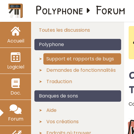
Polyphone
Forum
Toutes les discussions
Accueil
Polyphone
Support et rapports de bugs
Logiciel
c
Demandes de fonctionnalités
Traduction
Doc.
Banques de sons
Ca
Aide
Forum
Vos créations
Endroits où trouver