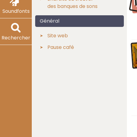
des banques de sons
Soundfonts
Général
Site web
Rechercher
Pause café