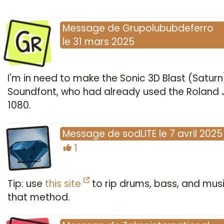
Gr
Message
de
Grupolububdeferro
le
31 mars 2025
I'm in need to make the Sonic 3D Blast (Saturn
Soundfont, who had already used the Roland 
1080.
Message
de
sodLITE
le
7 avril 2025
1
Tip: use
this site
to rip drums, bass, and music
that method.