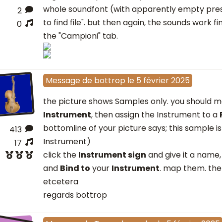
whole soundfont (with apparently empty prese
2
to find file". but then again, the sounds work fine
0
the "Campioni" tab.
Message
de
bottrop
le
5 février 2025
the picture shows Samples only. you should m
Instrument
, then assign the Instrument to a
bottomline of your picture says; this sample i
413
Instrument)
17
click the
Instrument sign
and give it a name,
and
Bind to
your
Instrument
. map them. the
etcetera
regards bottrop