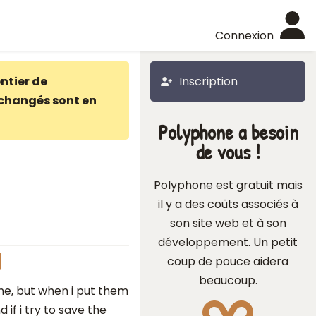
Connexion
ntier de
Inscription
changés sont en
Polyphone a besoin
de vous !
Polyphone est gratuit mais
il y a des coûts associés à
son site web et à son
développement. Un petit
coup de pouce aidera
beaucoup.
ine, but when i put them
d if i try to save the