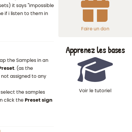
ts) it says "impossible
 if i listen to them in
Faire un don
Apprenez les bases
ap the Samples in an
Preset
. (as the
s not assigned to any
Voir le tutoriel
 select the samples
n click the
Preset sign