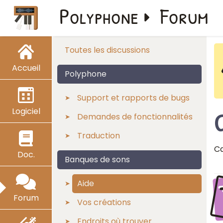
Polyphone
Forum
Toutes les discussions
Accueil
Polyphone
Support et rapports de bugs
Logiciel
Demandes de fonctionnalités
Traduction
Ca
Doc.
Banques de sons
Aide
Forum
Vos créations
Endroits où trouver