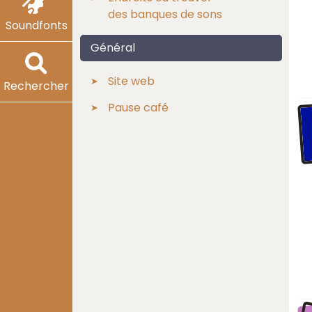
des banques de sons
Soundfonts
Général
Site web
Rechercher
Pause café