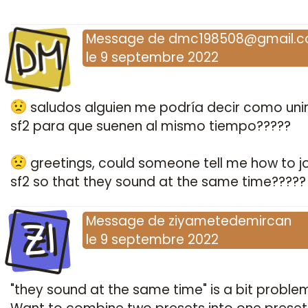
DM
Message
de
dmc198508@gmail.
le
9 septembre 2022
saludos alguien me podría decir como uni
sf2 para que suenen al mismo tiempo?????
greetings, could someone tell me how to j
sf2 so that they sound at the same time?????
ZI
Message
de
ziyametedemircan
le
9 septembre 2022
"they sound at the same time" is a bit problem