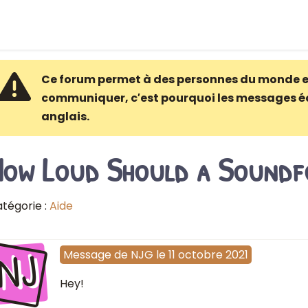
Ce forum permet à des personnes du monde e
communiquer, c′est pourquoi les messages é
anglais.
How Loud Should a Soundf
tégorie :
Aide
NJ
Message
de
NJG
le
11 octobre 2021
Hey!