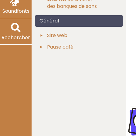
des banques de sons
Soundfonts
Général
Site web
Rechercher
Pause café