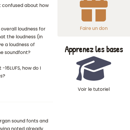
bit confused about how
Faire un don
overall loudness for
at the loudness (in
ve a loudness of
Apprenez les bases
the soundfont?
at -16LUFS, how do I
es?
Voir le tutoriel
organ sound fonts and
aving noted already