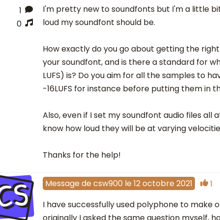
I'm pretty new to soundfonts but I'm a little 
1
loud my soundfont should be.
0
How exactly do you go about getting the right 
your soundfont, and is there a standard for wh
LUFS) is? Do you aim for all the samples to ha
-16LUFS for instance before putting them in 
Also, even if I set my soundfont audio files all 
know how loud they will be at varying velociti
Thanks for the help!
CS
Message
de
csw900
le
12 octobre 2021
1
I have successfully used polyphone to make 
originally I asked the same question myself, h