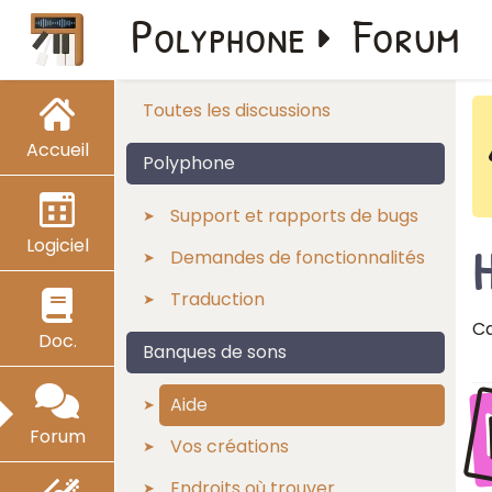
Polyphone
Forum
Toutes les discussions
Accueil
Polyphone
Support et rapports de bugs
Logiciel
Demandes de fonctionnalités
Traduction
Ca
Doc.
Banques de sons
Aide
Forum
Vos créations
Endroits où trouver