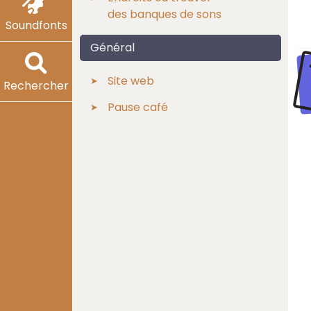
des banques de sons
Soundfonts
Général
Site web
Rechercher
Pause café