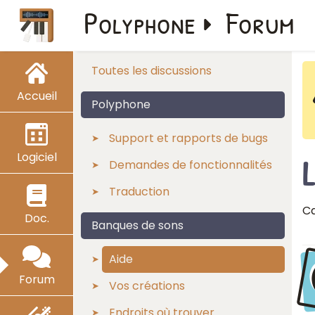
Polyphone
Forum
Toutes les discussions
Accueil
Polyphone
Support et rapports de bugs
Logiciel
L
Demandes de fonctionnalités
Traduction
Ca
Doc.
Banques de sons
Aide
Forum
Vos créations
Endroits où trouver