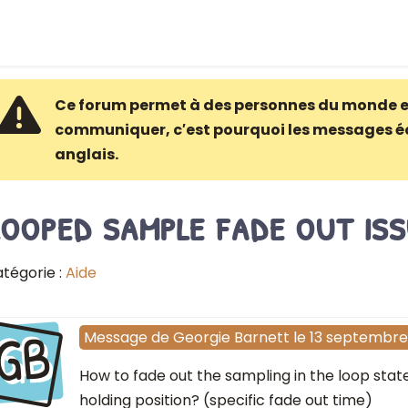
Ce forum permet à des personnes du monde e
communiquer, c′est pourquoi les messages é
anglais.
ooped sample fade out is
tégorie :
Aide
GB
Message
de
Georgie Barnett
le
13 septembre
How to fade out the sampling in the loop stat
holding position? (specific fade out time)