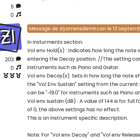
5
0
ZI
Message
de
ziyametedemircan
le
13 septem
In insturments section:
Vol env Hold(s) : Indicates how long the note w
entering the Decay position. //This setting can
203
instruments such as Piano and Guitar.
0
Vol env Decay(s): Sets in how long the note sh
the "Vol Env Sustain" setting from the current 
can be "~19.0" for instruments such as Piano an
Vol env sustain (dB) : A value of 144 is for full 
of 0, the above settings has no effect.
This is an instrument specific description.
Note: For "Vol env Decay" and "Vol env Release