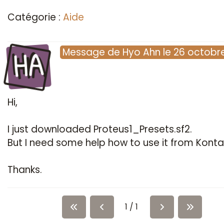
Catégorie :
Aide
HA
Message
de
Hyo Ahn
le
26 octobr
Hi,
I just downloaded Proteus1_Presets.sf2.
But I need some help how to use it from Konta
Thanks.
1 / 1