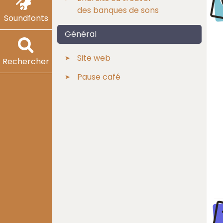
des banques de sons
Soundfonts
Général
Site web
Rechercher
Pause café