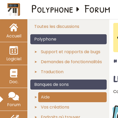
Polyphone
Forum
Toutes les discussions
Accueil
Polyphone
Support et rapports de bugs
Logiciel
"
Demandes de fonctionnalités
Traduction
l
Doc.
Banques de sons
Ca
Aide
Forum
Vos créations
Endroits où trouver