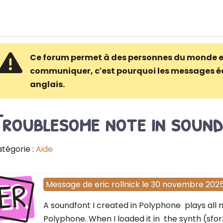
Ce forum permet à des personnes du monde e
communiquer, c′est pourquoi les messages é
anglais.
Troublesome note in soun
tégorie :
Aide
ER
Message
de
eric rollnick
le
30 novembre 202
A soundfont I created in Polyphone plays all n
Polyphone. When I loaded it in the synth (sfor