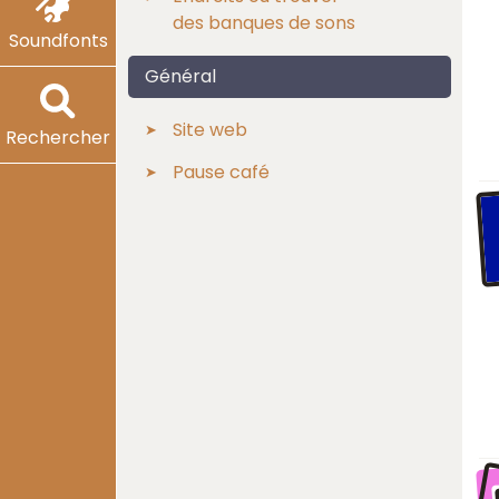
des banques de sons
Soundfonts
Général
Site web
Rechercher
Pause café