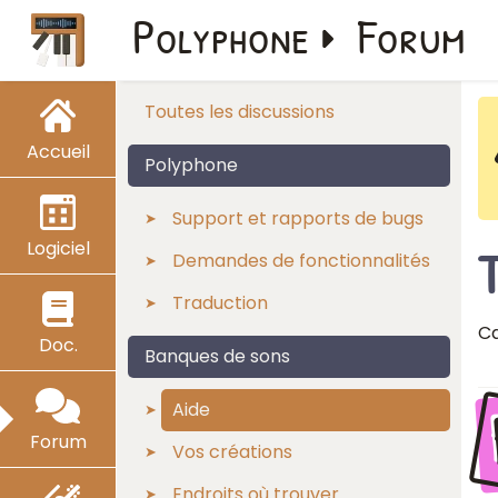
Polyphone
Forum
Toutes les discussions
Accueil
Polyphone
Support et rapports de bugs
Logiciel
Demandes de fonctionnalités
Traduction
Ca
Doc.
Banques de sons
Aide
Forum
Vos créations
Endroits où trouver