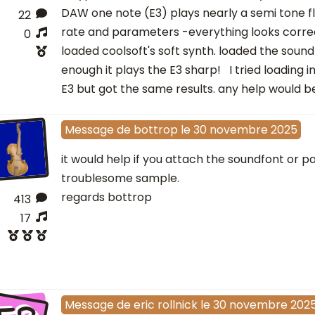
DAW one note (E3) plays nearly a semi tone f
22
rate and parameters -everything looks correc
0
loaded coolsoft's soft synth. loaded the sound
enough it plays the E3 sharp! I tried loading 
E3 but got the same results. any help would b
Message
de
bottrop
le
30 novembre 2025
it would help if you attach the soundfont or pa
troublesome sample.
regards bottrop
413
17
Message
de
eric rollnick
le
30 novembre 202