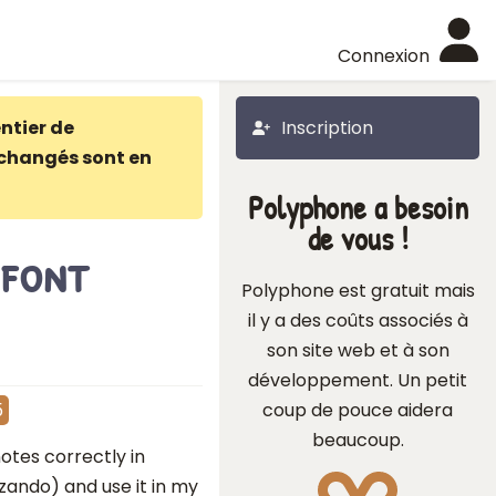
Connexion
ntier de
Inscription
changés sont en
Polyphone a besoin
de vous !
dfont
Polyphone est gratuit mais
il y a des coûts associés à
son site web et à son
développement. Un petit
coup de pouce aidera
5
beaucoup.
otes correctly in
zando) and use it in my