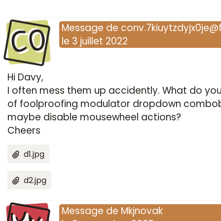
CO
Message
de
conv.7kiuytzdyjx0je@fl
le
3 juillet 2022
Hi Davy,
I often mess them up accidently. What do you
of foolproofing modulator dropdown combo
maybe disable mousewheel actions?
Cheers
d1.jpg
d2.jpg
Message
de
Mkjnovak