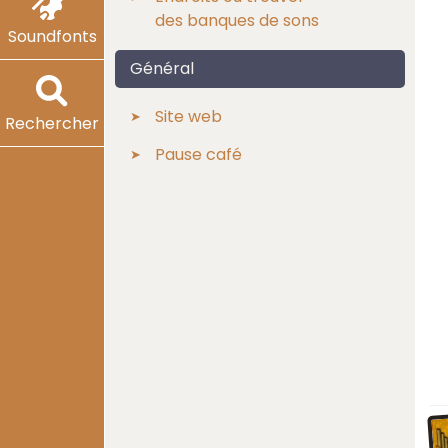
des banques de sons
Soundfonts
Général
Site web
Rechercher
Pause café