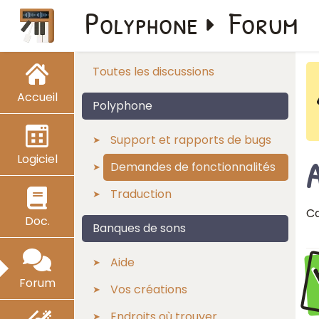
Polyphone
Forum
Toutes les discussions
Accueil
Polyphone
Support et rapports de bugs
Logiciel
Demandes de fonctionnalités
Traduction
Ca
Doc.
Banques de sons
Aide
Forum
Vos créations
Endroits où trouver