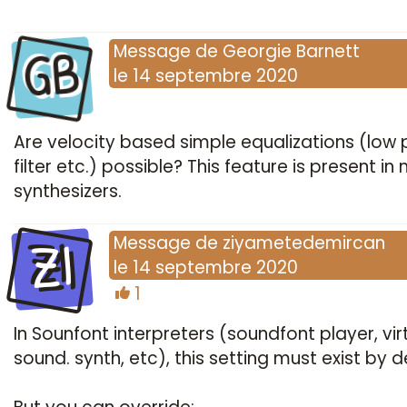
GB
Message
de
Georgie Barnett
le
14 septembre 2020
Are velocity based simple equalizations (low
filter etc.) possible? This feature is present i
synthesizers.
ZI
Message
de
ziyametedemircan
le
14 septembre 2020
1
In Sounfont interpreters (soundfont player, vir
sound. synth, etc), this setting must exist by d