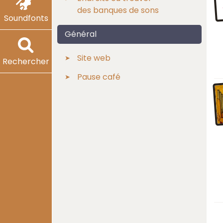
des banques de sons
Soundfonts
Général
Site web
Rechercher
Pause café