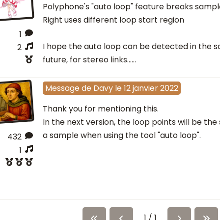
Polyphone's "auto loop" feature breaks sample 
Right uses different loop start region
1
I hope the auto loop can be detected in the s
2
future, for stereo links......
Message
de
Davy
le
12 janvier 2022
Thank you for mentioning this.
In the next version, the loop points will be th
a sample when using the tool "auto loop".
432
1
1 / 1