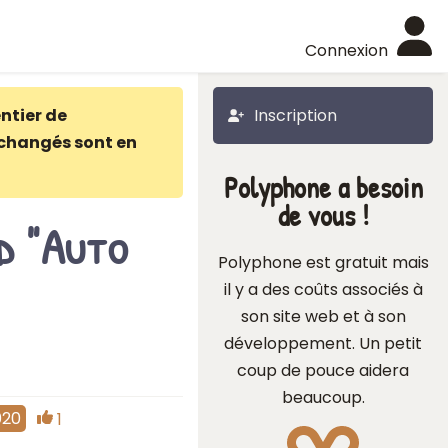
Connexion
ntier de
Inscription
changés sont en
Polyphone a besoin
de vous !
ed "Auto
Polyphone est gratuit mais
il y a des coûts associés à
son site web et à son
développement. Un petit
coup de pouce aidera
beaucoup.
020
1