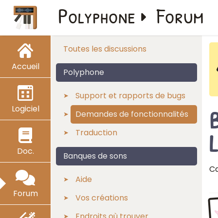
Polyphone
Forum
Toutes les discussions
Accueil
Polyphone
Support et rapports de bugs
Logiciel
B
Demandes de fonctionnalités
Traduction
Doc.
Banques de sons
Ca
Aide
Forum
Vos créations
Endroits où trouver