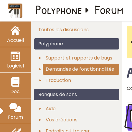
Polyphone
Forum
Toutes les discussions
Accueil
Polyphone
Support et rapports de bugs
Logiciel
Demandes de fonctionnalités
Traduction
Ca
Doc.
Banques de sons
Aide
Forum
Vos créations
Endroits où trouver