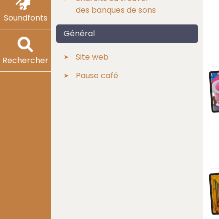
des banques de sons
Soundfonts
Général
Site web
Rechercher
Pause café