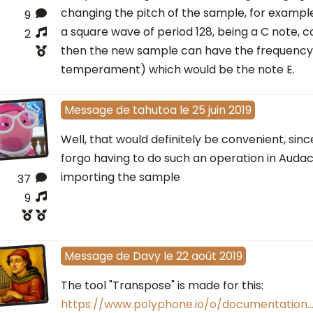
changing the pitch of the sample, for exampl
9
a square wave of period 128, being a C note, c
2
then the new sample can have the frequency
temperament) which would be the note E.
Message
de
tahutoa
le
25 juin 2019
Well, that would definitely be convenient, sin
forgo having to do such an operation in Audac
importing the sample
37
9
Message
de
Davy
le
22 août 2019
The tool "Transpose" is made for this:
https://www.polyphone.io/o/documentation…