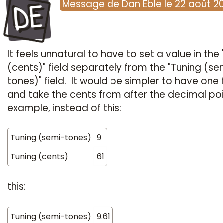
DE
Message
de
Dan Eble
le
22 août 2
It feels unnatural to have to set a value in the
(cents)" field separately from the "Tuning (se
tones)" field. It would be simpler to have one f
and take the cents from after the decimal poi
example, instead of this:
Tuning (semi-tones)
9
Tuning (cents)
61
this:
Tuning (semi-tones)
9.61