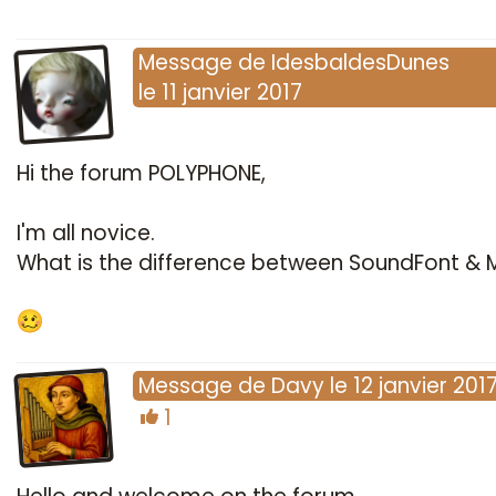
Message
de
IdesbaldesDunes
le
11 janvier 2017
Hi the forum POLYPHONE,
I'm all novice.
What is the difference between SoundFont & M
Message
de
Davy
le
12 janvier 201
1