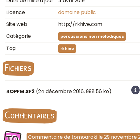
Date de mise à jour
4 avril 2019
Licence
domaine public
Site web
http://rkhive.com
Catégorie
percussions non mélodiques
Tag
rkhive
Fichiers
4OPFM.SF2
(
24 décembre 2016
, 998.56 ko)
Commentaires
TO
Commentaire
de
tomoaraki
le
29 novembre 