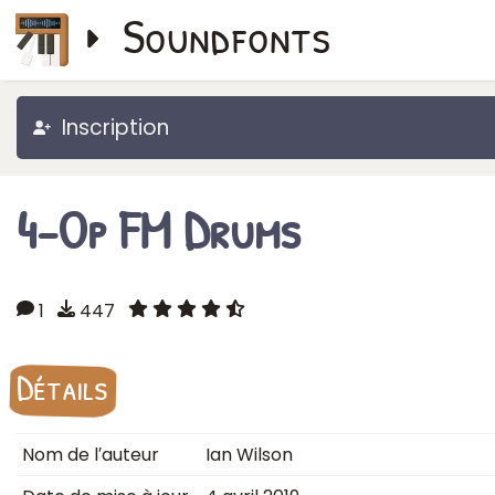
Soundfonts
Inscription
4-Op FM Drums
1
447
Détails
Nom de l′auteur
Ian Wilson