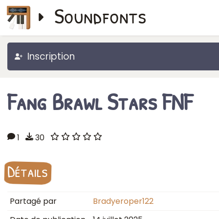
Soundfonts
Inscription
Fang Brawl Stars FNF
1
30
Détails
Partagé par
Bradyeroper122