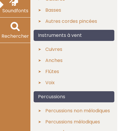
Basses
Soundfonts
Autres cordes pincées
Instruments à vent
Rechercher
Cuivres
Anches
Flûtes
Voix
Percussions
Percussions non mélodiques
Percussions mélodiques