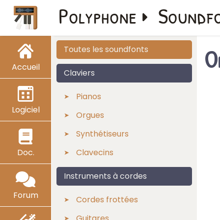
Polyphone
Soundf
O
Toutes les soundfonts
Accueil
Claviers
Pianos
Logiciel
Orgues
Synthétiseurs
Doc.
Clavecins
Instruments à cordes
Forum
Cordes frottées
Guitares