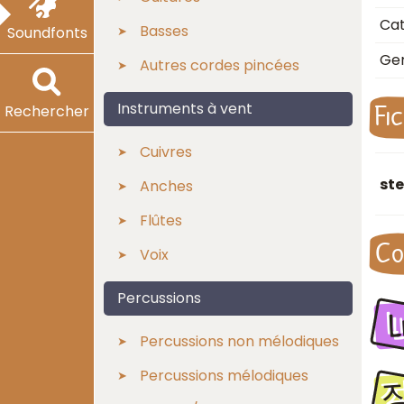
Cat
Basses
Soundfonts
Ge
Autres cordes pincées
Fi
Instruments à vent
Rechercher
Cuivres
st
Anches
Flûtes
Co
Voix
Percussions
L
Percussions non mélodiques
Percussions mélodiques