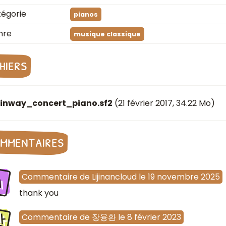
égorie
pianos
nre
musique classique
chiers
einway_concert_piano.sf2
(
21 février 2017
, 34.22 Mo)
mmentaires
i
Commentaire
de
Lijinancloud
le
19 novembre 2025
thank you
장
Commentaire
de
장융환
le
8 février 2023