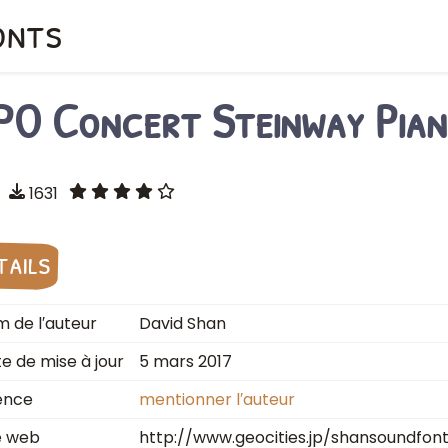
onts
PO Concert Steinway Pia
1631
tails
 de l′auteur
David Shan
e de mise à jour
5 mars 2017
ence
mentionner l′auteur
e web
http://www.geocities.jp/shansoundfon