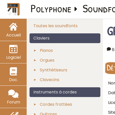
Polyphone
Soundf
G
Toutes les soundfonts
Accueil
Claviers
6
Pianos
Logiciel
Orgues
Dé
Synthétiseurs
Doc.
Clavecins
Nom
Instruments à cordes
Dat
Forum
Lic
Cordes frottées
Sit
Guitares