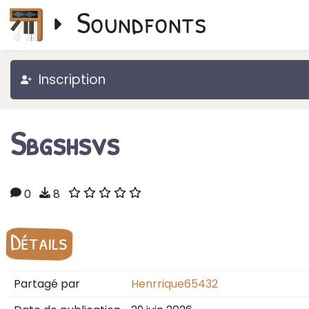
Soundfonts
Inscription
Sbgshsvs
0
8
Détails
Partagé par
Henrrique65432