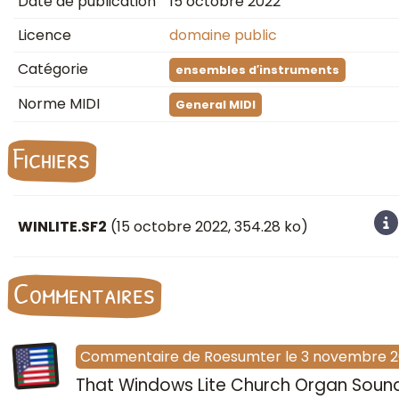
Date de publication
15 octobre 2022
Licence
domaine public
Catégorie
ensembles d′instruments
Norme MIDI
General MIDI
Fichiers
WINLITE.SF2
(
15 octobre 2022
, 354.28 ko)
Commentaires
Commentaire
de
Roesumter
le
3 novembre 
That Windows Lite Church Organ Sound