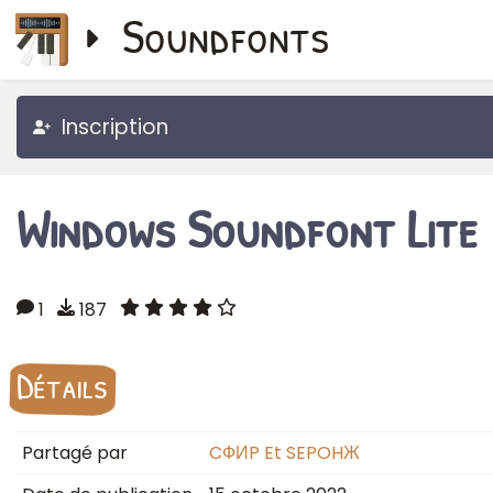
Soundfonts
Inscription
Windows Soundfont Lite
1
187
Détails
Partagé par
CФИP Et SEPOHЖ