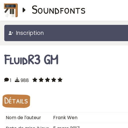
Soundfonts
Inscription
FluidR3 GM
1
988
Détails
Nom de l′auteur
Frank Wen