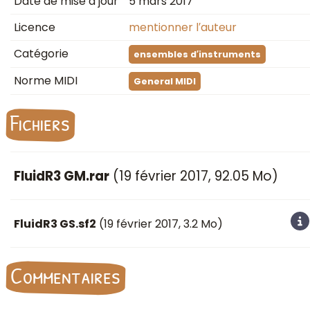
Date de mise à jour
5 mars 2017
Licence
mentionner l′auteur
Catégorie
ensembles d′instruments
Norme MIDI
General MIDI
Fichiers
FluidR3 GM.rar
(
19 février 2017
, 92.05 Mo)
FluidR3 GS.sf2
(
19 février 2017
, 3.2 Mo)
Commentaires