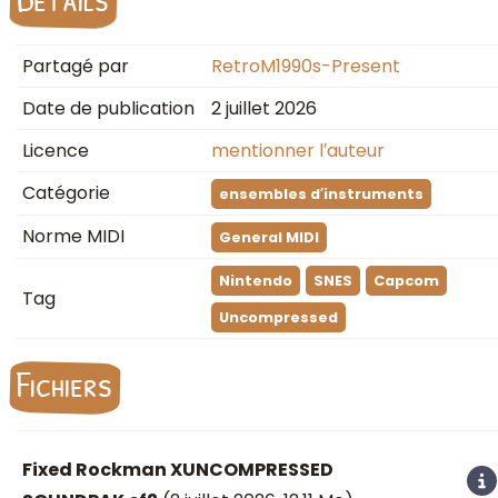
Partagé par
RetroM1990s-Present
Date de publication
2 juillet 2026
Licence
mentionner l′auteur
Catégorie
ensembles d′instruments
Norme MIDI
General MIDI
Nintendo
SNES
Capcom
Tag
Uncompressed
Fichiers
Fixed Rockman XUNCOMPRESSED