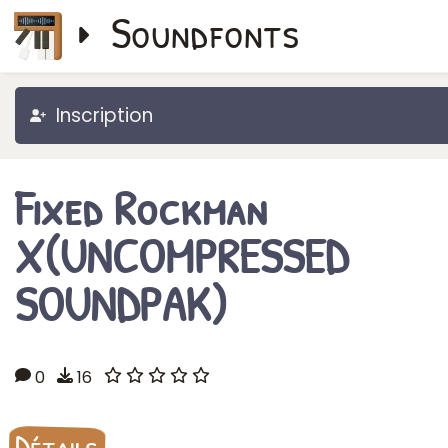
Soundfonts
Inscription
Fixed Rockman
X(UNCOMPRESSED
SOUNDPAK)
0
16
Détails