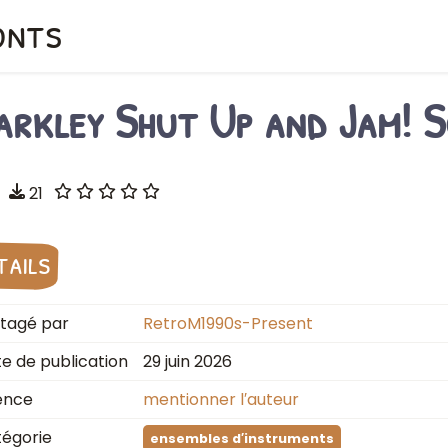
onts
arkley Shut Up and Jam! 
21
tails
tagé par
RetroM1990s-Present
e de publication
29 juin 2026
ence
mentionner l′auteur
égorie
ensembles d′instruments