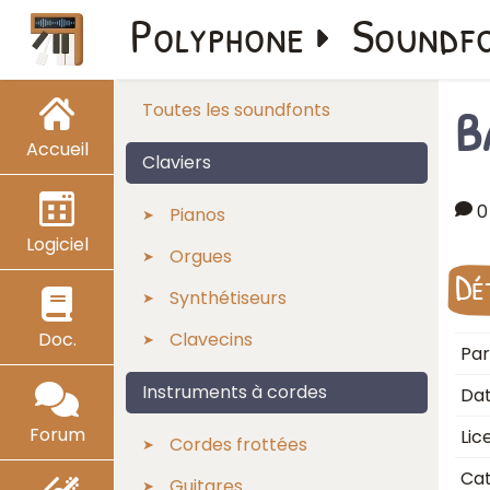
Polyphone
Soundf
B
Toutes les soundfonts
Accueil
Claviers
0
Pianos
Logiciel
Orgues
Dé
Synthétiseurs
Doc.
Clavecins
Par
Instruments à cordes
Dat
Forum
Lic
Cordes frottées
Cat
Guitares