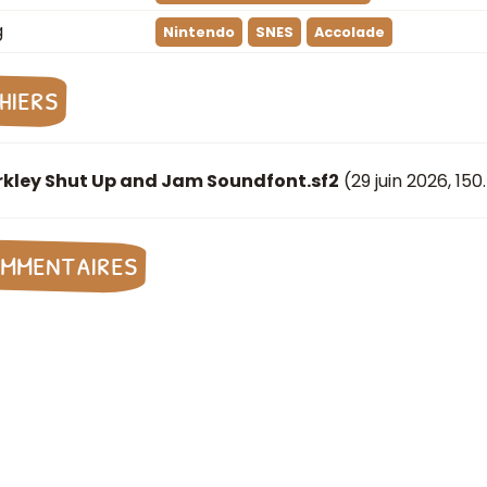
g
Nintendo
SNES
Accolade
chiers
rkley Shut Up and Jam Soundfont.sf2
(
29 juin 2026
, 15
mmentaires