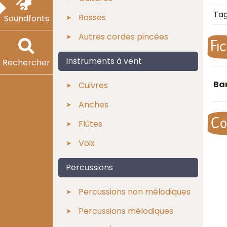
Ta
Basses
Soundfonts
Autres cordes pincées
Fi
Instruments à vent
Rechercher
Ba
Cuivres
Anches
Co
Flûtes
Voix
Percussions
Percussions non mélodiques
Percussions mélodiques